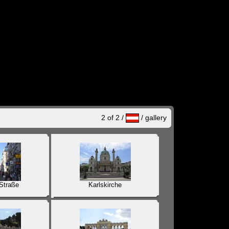
2 of 2 /
/
gallery
Straße
Karlskirche