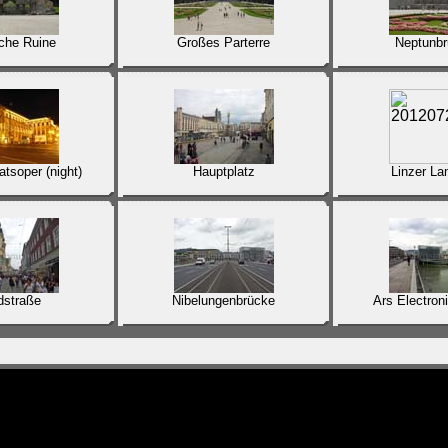
che Ruine
Großes Parterre
Neptunb
tsoper (night)
Hauptplatz
Linzer La
dstraße
Nibelungenbrücke
Ars Electron