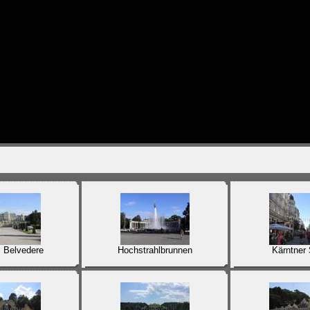
 Belvedere
Hochstrahlbrunnen
Kärntner 