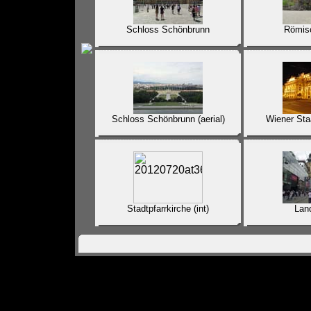
Schloss Schönbrunn
Römis
Schloss Schönbrunn (aerial)
Wiener Staa
Stadtpfarrkirche (int)
Lan