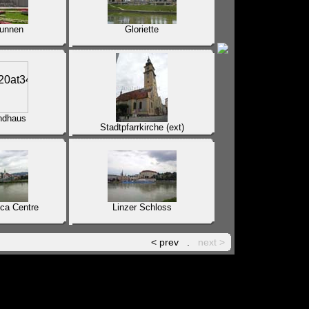
runnen
Gloriette
ndhaus
Stadtpfarrkirche (ext)
ica Centre
Linzer Schloss
< prev
.
next >